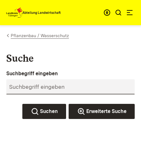
Zum Inhalt springen
Abteilung Landwirtschaft
Pflanzenbau / Wasserschutz
Suche
Suchbegriff eingeben
Suchen
Erweiterte Suche